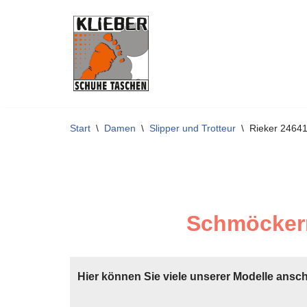
Zum
Inhalt
springen
Start
\
Damen
\
Slipper und Trotteur
\
Rieker 2464
Schmöckern
Hier können Sie viele unserer Modelle ansc