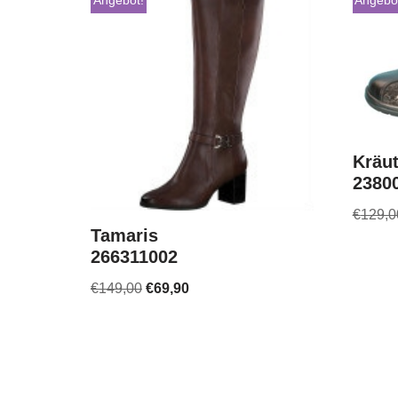
Angebot!
Angebo
Kräu
2380
€
129,0
Tamaris
266311002
€
149,00
€
69,90