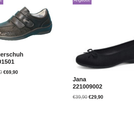
t!
Angebot!
terschuh
01501
0
€
69,90
Jana
221009002
€
39,90
€
29,90