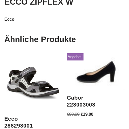
ECCO ZIPFLEX W
Ecco
Ähnliche Produkte
Angebot!
Gabor
223003003
€
99,90
€
19,00
Ecco
286293001