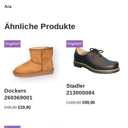
Ara
Ähnliche Produkte
Angebot!
Angebot!
Stadler
Dockers
213000084
260369001
€
169,00
€
99,90
€
49,90
€
29,90