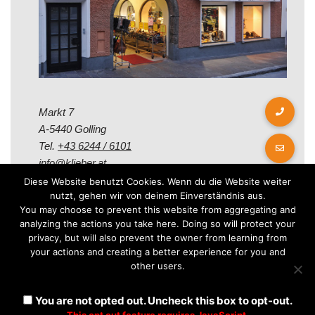
Markt 7
A-5440 Golling
Tel.
+43 6244 / 6101
info@klieber.at
Diese Website benutzt Cookies. Wenn du die Website weiter
nutzt, gehen wir von deinem Einverständnis aus.
Öffungszeiten
You may choose to prevent this website from aggregating and
analyzing the actions you take here. Doing so will protect your
privacy, but will also prevent the owner from learning from
Montag - Freitag:
your actions and creating a better experience for you and
08.00 - 12.00 Uhr
other users.
14.00 - 18.00 Uhr
Samstag:
You are not opted out. Uncheck this box to opt-out.
08.30 - 12.30 Uhr