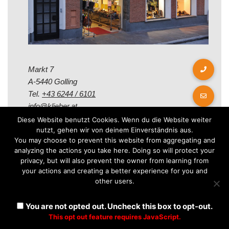
Markt 7
A-5440 Golling
Tel.
+43 6244 / 6101
info@klieber.at
Diese Website benutzt Cookies. Wenn du die Website weiter
nutzt, gehen wir von deinem Einverständnis aus.
Öffungszeiten
You may choose to prevent this website from aggregating and
analyzing the actions you take here. Doing so will protect your
privacy, but will also prevent the owner from learning from
Montag - Freitag:
your actions and creating a better experience for you and
08.00 - 12.00 Uhr
other users.
14.00 - 18.00 Uhr
Samstag:
You are not opted out. Uncheck this box to opt-out.
08.30 - 12.30 Uhr
This opt out feature requires JavaScript.