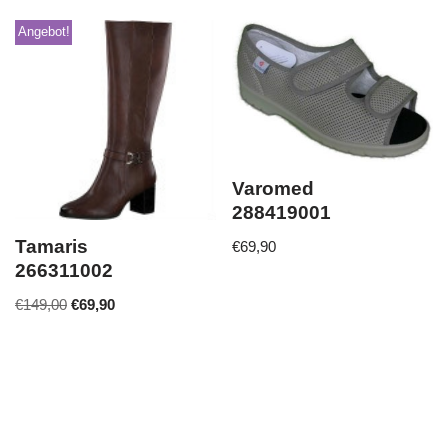
Angebot!
Varomed
288419001
Tamaris
€
69,90
266311002
€
149,00
€
69,90