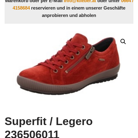
Warenkorb oder per E-Mail
info@klieber.at
oder unter
0664 /
4158684
reservieren und in einem unserer Geschäfte
anprobieren und abholen
Superfit / Legero
236506011