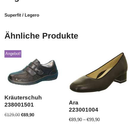
Superfit / Legero
Ähnliche Produkte
Angebot!
Kräuterschuh
Ara
238001501
223001004
€
129,00
€
69,90
€
89,90
–
€
99,90