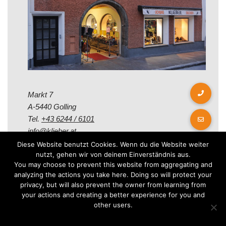
Markt 7
A-5440 Golling
Tel.
+43 6244 / 6101
info@klieber.at
Diese Website benutzt Cookies. Wenn du die Website weiter
nutzt, gehen wir von deinem Einverständnis aus.
Öffungszeiten
You may choose to prevent this website from aggregating and
analyzing the actions you take here. Doing so will protect your
privacy, but will also prevent the owner from learning from
Montag - Freitag:
your actions and creating a better experience for you and
08.00 - 12.00 Uhr
other users.
14.00 - 18.00 Uhr
Samstag: