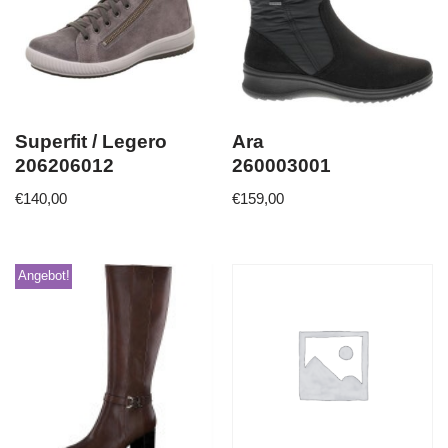
Superfit / Legero
Ara
206206012
260003001
€
140,00
€
159,00
Angebot!