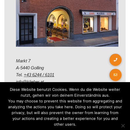
Markt 7
A-5440 Golling
Tel.
+43 6244 / 6101
info@klieber.at
Diese Website benutzt Cookies. Wenn du die Website weiter
nutzt, gehen wir von deinem Einverständnis aus.
Öffungszeiten
You may choose to prevent this website from aggregating and
analyzing the actions you take here. Doing so will protect your
privacy, but will also prevent the owner from learning from
Montag - Freitag:
your actions and creating a better experience for you and
08.00 - 12.00 Uhr
other users.
14.00 - 18.00 Uhr