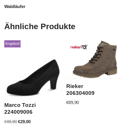
Waldläufer
Ähnliche Produkte
Angebot!
Rieker
206304009
€
89,90
Marco Tozzi
224009006
€
49,90
€
29,00