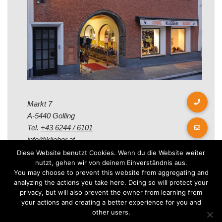
Markt 7
A-5440 Golling
Tel.
+43 6244 / 6101
info@klieber.at
Diese Website benutzt Cookies. Wenn du die Website weiter
nutzt, gehen wir von deinem Einverständnis aus.
Öffungszeiten
You may choose to prevent this website from aggregating and
analyzing the actions you take here. Doing so will protect your
privacy, but will also prevent the owner from learning from
Montag - Freitag:
your actions and creating a better experience for you and
08.00 - 12.00 Uhr
other users.
14.00 - 18.00 Uhr