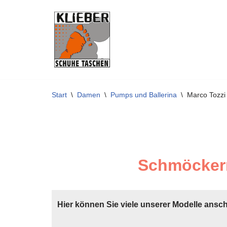
Zum
Inhalt
springen
Start
\
Damen
\
Pumps und Ballerina
\
Marco Tozz
Schmöckern
Hier können Sie viele unserer Modelle ansc