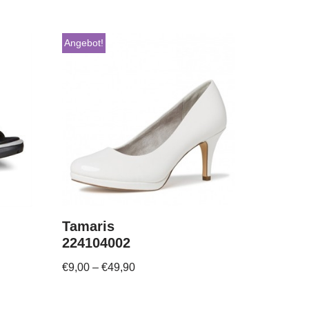
Angebot!
Tamaris
224104002
€
9,00
–
€
49,90