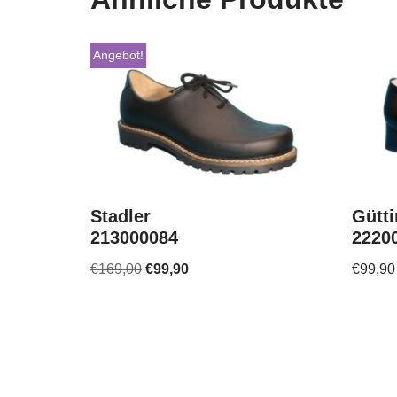
Angebot!
Stadler
Gütti
213000084
2220
€
169,00
€
99,90
€
99,90