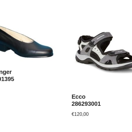
nger
01395
Ecco
286293001
€
120,00