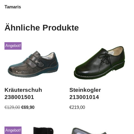
Tamaris
Ähnliche Produkte
Angebot!
Kräuterschuh
Steinkogler
238001501
213001014
€
129,00
€
69,90
€
219,00
Angebot!