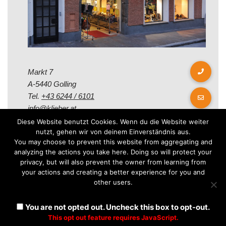
Markt 7
A-5440 Golling
Tel.
+43 6244 / 6101
info@klieber.at
Diese Website benutzt Cookies. Wenn du die Website weiter
nutzt, gehen wir von deinem Einverständnis aus.
Öffungszeiten
You may choose to prevent this website from aggregating and
analyzing the actions you take here. Doing so will protect your
privacy, but will also prevent the owner from learning from
Montag - Freitag:
your actions and creating a better experience for you and
08.00 - 12.00 Uhr
other users.
14.00 - 18.00 Uhr
Samstag:
You are not opted out. Uncheck this box to opt-out.
08.30 - 12.30 Uhr
This opt out feature requires JavaScript.