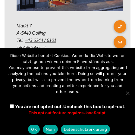
Markt 7
A-5440 Golling
Tel.
+43 6244 / 6101
info@klieber.at
Diese Website benutzt Cookies. Wenn du die Website weiter
nutzt, gehen wir von deinem Einverständnis aus.
Öffungszeiten
You may choose to prevent this website from aggregating and
analyzing the actions you take here. Doing so will protect your
privacy, but will also prevent the owner from learning from
Montag - Freitag:
your actions and creating a better experience for you and
08.00 - 12.00 Uhr
other users.
14.00 - 18.00 Uhr
Samstag:
You are not opted out. Uncheck this box to opt-out.
08.30 - 12.30 Uhr
This opt out feature requires JavaScript.
OK
Nein
Datenschutzerklärung
Neve
| Präsentiert von
WordPress