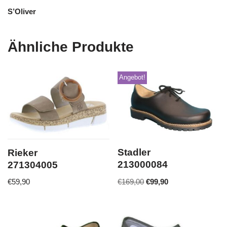
S’Oliver
Ähnliche Produkte
Angebot!
Stadler
Rieker
213000084
271304005
€
169,00
€
99,90
€
59,90