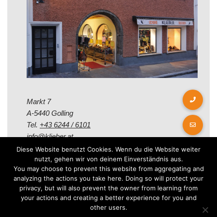
Markt 7
A-5440 Golling
Tel.
+43 6244 / 6101
info@klieber.at
Diese Website benutzt Cookies. Wenn du die Website weiter
nutzt, gehen wir von deinem Einverständnis aus.
Öffungszeiten
You may choose to prevent this website from aggregating and
analyzing the actions you take here. Doing so will protect your
privacy, but will also prevent the owner from learning from
Montag - Freitag:
your actions and creating a better experience for you and
08.00 - 12.00 Uhr
other users.
14.00 - 18.00 Uhr