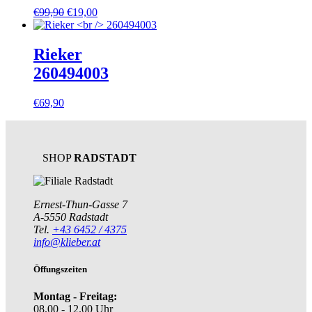
Ursprünglicher
Aktueller
€
99,90
€
19,00
Preis
Preis
war:
ist:
€99,90
€19,00.
Rieker
260494003
€
69,90
SHOP
RADSTADT
Ernest-Thun-Gasse 7
A-5550 Radstadt
Tel.
+43 6452 / 4375
info@klieber.at
Öffungszeiten
Montag - Freitag:
08.00 - 12.00 Uhr