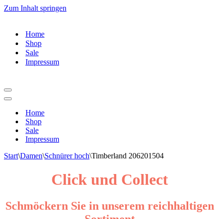
Zum Inhalt springen
Home
Shop
Sale
Impressum
Navigations-
Menü
Navigations-
Menü
Home
Shop
Sale
Impressum
Start
\
Damen
\
Schnürer hoch
\
Timberland 206201504
Click und Collect
Schmöckern Sie in unserem reichhaltigen
Sortiment