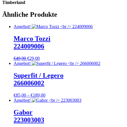
Timberland
Ähnliche Produkte
Angebot!
Marco Tozzi
224009006
Ursprünglicher
Aktueller
€
49,90
€
29,00
Preis
Preis
Angebot!
war:
ist:
€49,90
€29,00.
Superfit / Legero
266006002
Preisspanne:
€
85,00
–
€
189,00
€85,00
Angebot!
bis
€189,00
Gabor
223003003