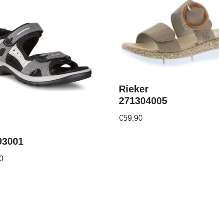
Rieker
271304005
€
59,90
93001
0