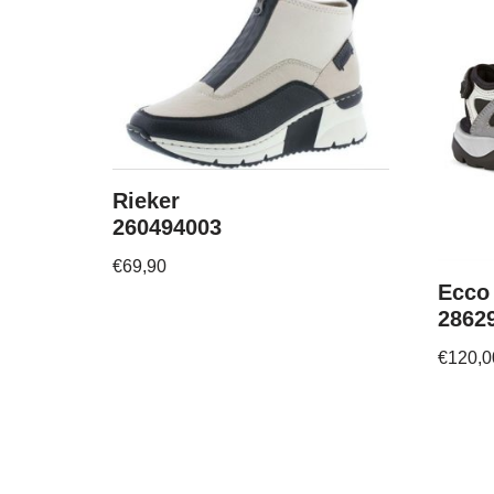
Rieker
260494003
€
69,90
Ecco
2862
€
120,0