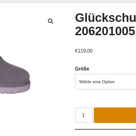
Glücksch
206201005
€
119,00
Größe