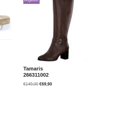
Angebot!
Tamaris
266311002
€
149,00
€
69,90