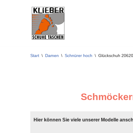
Zum
Inhalt
springen
Start
\
Damen
\
Schnürer hoch
\
Glückschuh 2062
Schmöckern
Hier können Sie viele unserer Modelle ansc