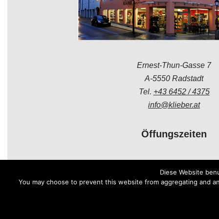
Ernest-Thun-Gasse 7
A-5550 Radstadt
Tel.
+43 6452 / 4375
info@klieber.at
Öffungszeiten
Montag - Freitag:
Diese Website benu
08.00 - 12.00 Uhr
You may choose to prevent this website from aggregating and anal
14.00 - 18.00 Uhr
Samstag:
08.30 - 12.00 Uhr