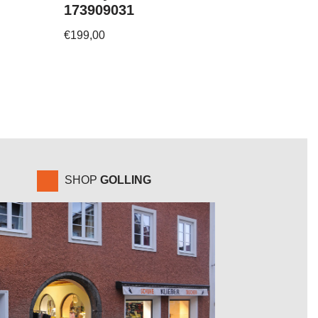
173909031
€
199,00
SHOP
GOLLING