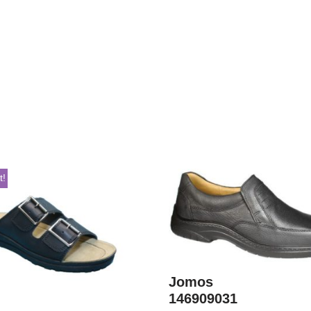
t!
Jomos
146909031