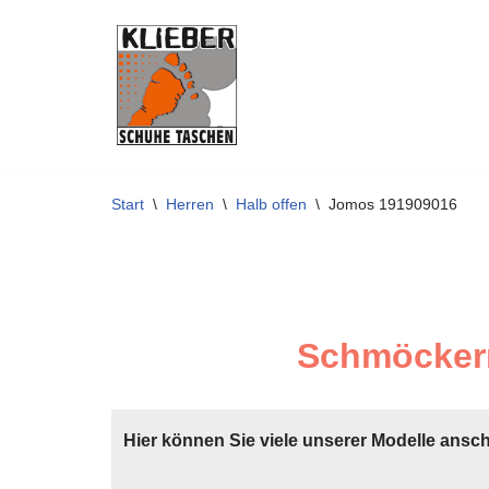
Zum
Inhalt
springen
Start
\
Herren
\
Halb offen
\
Jomos 191909016
Schmöckern
Hier können Sie viele unserer Modelle ansc