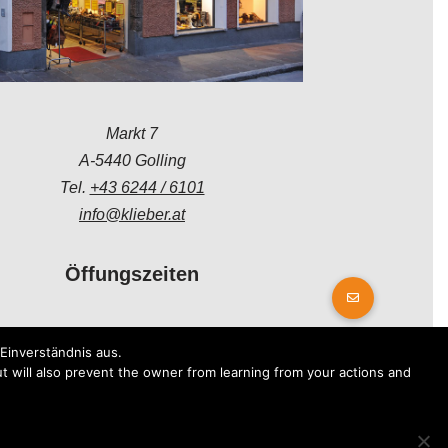
Markt 7
A-5440 Golling
Tel.
+43 6244 / 6101
info@klieber.at
Öffungszeiten
Montag - Freitag:
Einverständnis aus.
08.00 - 12.00 Uhr
t will also prevent the owner from learning from your actions and
14.00 - 18.00 Uhr
Samstag:
08.30 - 12.30 Uhr