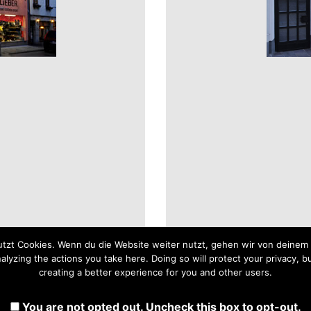
tzt Cookies. Wenn du die Website weiter nutzt, gehen wir von deinem 
yzing the actions you take here. Doing so will protect your privacy, bu
creating a better experience for you and other users.
You are not opted out. Uncheck this box to opt-out.