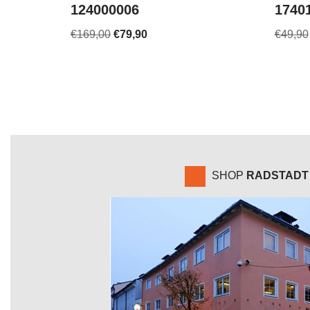
124000006
1740
€
169,00
€
79,90
€
49,90
SHOP
RADSTADT