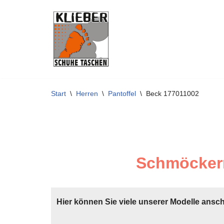
Zum
Inhalt
springen
Start
\
Herren
\
Pantoffel
\
Beck 177011002
Schmöckern
Hier können Sie viele unserer Modelle ansc