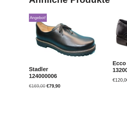
Angebot!
Ecco
Stadler
1320
124000006
€
120,0
€
169,00
€
79,90