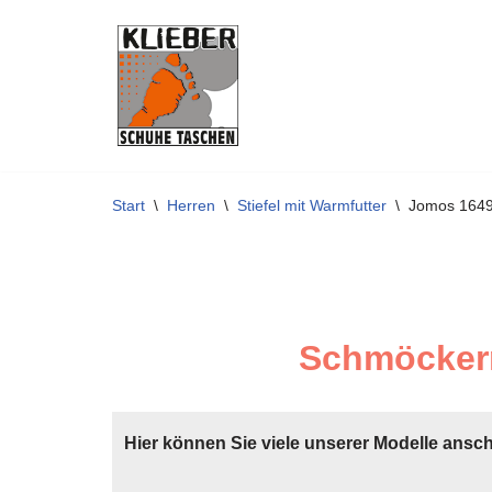
Zum
Inhalt
springen
Start
\
Herren
\
Stiefel mit Warmfutter
\
Jomos 164
Schmöckern
Hier können Sie viele unserer Modelle ansc