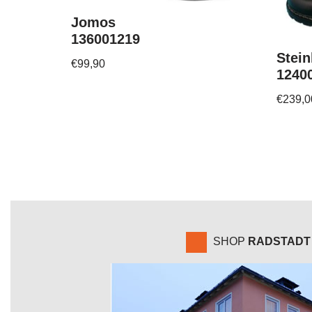
Jomos
136001219
Stein
€
99,90
1240
€
239,0
SHOP
RADSTADT