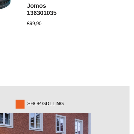
Jomos
136301035
€
99,90
SHOP
GOLLING