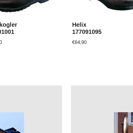
kogler
Helix
01001
177091095
0
€
64,90