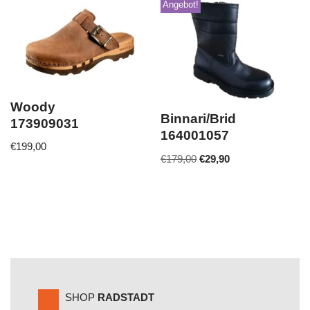
Angebot!
Woody
Binnari/Brid
173909031
164001057
€
199,00
€
179,00
€
29,90
SHOP
RADSTADT