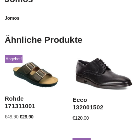
Jomos
Ähnliche Produkte
Angebot!
Rohde
Ecco
171311001
132001502
€
49,90
€
29,90
€
120,00