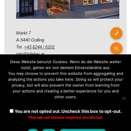
Markt 7
A-5440 Golling
Tel.
+43 6244 / 6101
info@klieber.at
Diese Website benutzt Cookies. Wenn du die Website weiter
nutzt, gehen wir von deinem Einverständnis aus.
Öffungszeiten
You may choose to prevent this website from aggregating and
analyzing the actions you take here. Doing so will protect your
privacy, but will also prevent the owner from learning from
Montag - Freitag:
your actions and creating a better experience for you and
08.00 - 12.00 Uhr
other users.
14.00 - 18.00 Uhr
Samstag:
You are not opted out. Uncheck this box to opt-out.
08.30 - 12.30 Uhr
This opt out feature requires JavaScript.