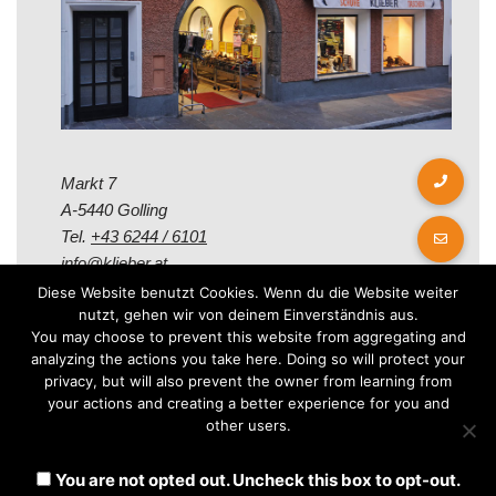
Markt 7
A-5440 Golling
Tel.
+43 6244 / 6101
info@klieber.at
Diese Website benutzt Cookies. Wenn du die Website weiter
nutzt, gehen wir von deinem Einverständnis aus.
Öffungszeiten
You may choose to prevent this website from aggregating and
analyzing the actions you take here. Doing so will protect your
privacy, but will also prevent the owner from learning from
Montag - Freitag:
your actions and creating a better experience for you and
08.00 - 12.00 Uhr
other users.
14.00 - 18.00 Uhr
Samstag:
You are not opted out. Uncheck this box to opt-out.
08.30 - 12.30 Uhr