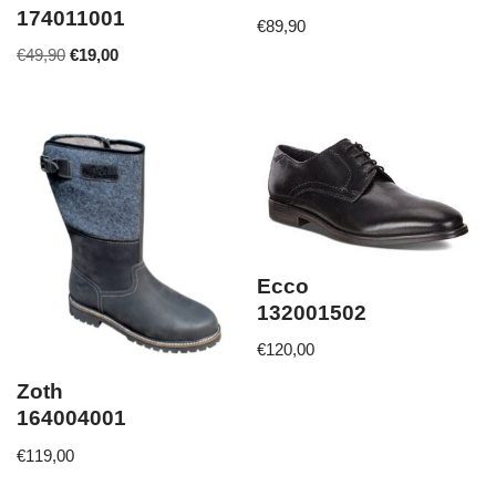
174011001
€
89,90
€
49,90
€
19,00
Ecco
132001502
€
120,00
Zoth
164004001
€
119,00