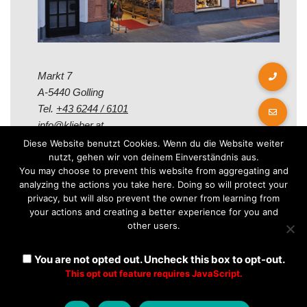
Markt 7
A-5440 Golling
Tel.
+43 6244 / 6101
info@klieber.at
Diese Website benutzt Cookies. Wenn du die Website weiter
nutzt, gehen wir von deinem Einverständnis aus.
Öffungszeiten
You may choose to prevent this website from aggregating and
analyzing the actions you take here. Doing so will protect your
privacy, but will also prevent the owner from learning from
Montag - Freitag:
your actions and creating a better experience for you and
08.00 - 12.00 Uhr
other users.
14.00 - 18.00 Uhr
Samstag:
You are not opted out. Uncheck this box to opt-out.
08.30 - 12.30 Uhr
This opt out feature requires JavaScript.