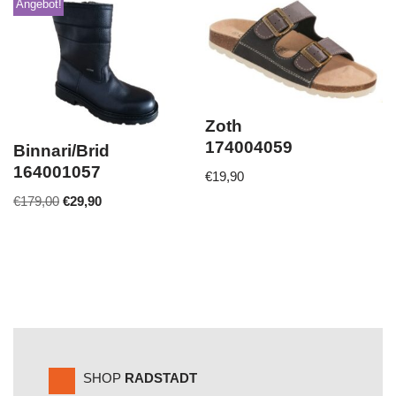
Angebot!
Zoth
174004059
Binnari/Brid
164001057
€
19,90
€
179,00
€
29,90
SHOP
RADSTADT