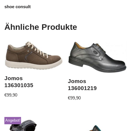
shoe consult
Ähnliche Produkte
Jomos
Jomos
136301035
136001219
€
99,90
€
99,90
Angebot!