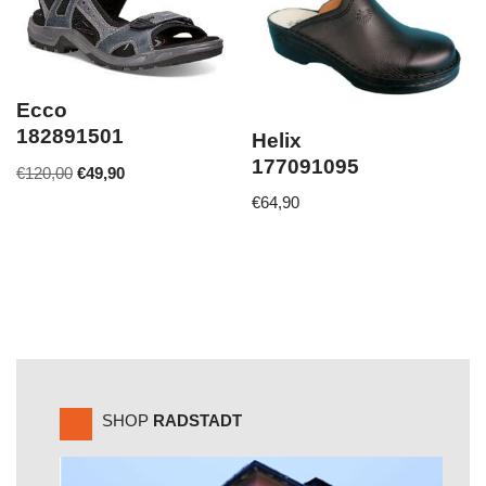
Ecco
182891501
Helix
177091095
€
120,00
€
49,90
€
64,90
SHOP
RADSTADT