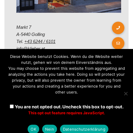
Markt 7
A-5440 Golling
Tel.
+43 6244 / 6101
info@klieber.at
Diese Website benutzt Cookies. Wenn du die Website weiter
nutzt, gehen wir von deinem Einverständnis aus.
Öffungszeiten
You may choose to prevent this website from aggregating and
analyzing the actions you take here. Doing so will protect your
privacy, but will also prevent the owner from learning from
Montag - Freitag:
your actions and creating a better experience for you and
08.00 - 12.00 Uhr
other users.
14.00 - 18.00 Uhr
Samstag:
You are not opted out. Uncheck this box to opt-out.
08.30 - 12.30 Uhr
This opt out feature requires JavaScript.
OK
Nein
Datenschutzerklärung
Neve
| Präsentiert von
WordPress