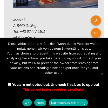
Markt 7
A-5440 Golling
Tel.
+43 6244 / 6101
info@klieber.at
Diese Website benutzt Cookies. Wenn du die Website weiter
nutzt, gehen wir von deinem Einverständnis aus.
Öffungszeiten
You may choose to prevent this website from aggregating and
analyzing the actions you take here. Doing so will protect your
privacy, but will also prevent the owner from learning from
Montag - Freitag:
your actions and creating a better experience for you and
08.00 - 12.00 Uhr
other users.
14.00 - 18.00 Uhr
Samstag:
You are not opted out. Uncheck this box to opt-out.
08.30 - 12.30 Uhr
This opt out feature requires JavaScript.
OK
Nein
Datenschutzerklärung
Neve
| Präsentiert von
WordPress