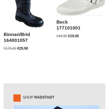
Beck
177101001
Binnari/Brid
€
49,90
€
19,00
164001057
€
179,00
€
29,90
SHOP
RADSTADT