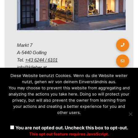
Markt 7
A-5440 Golling
Tel.
+43 6244 / 6101
info@klieber.at
Diese Website benutzt Cookies. Wenn du die Website weiter
nutzt, gehen wir von deinem Einverständnis aus.
Öffungszeiten
You may choose to prevent this website from aggregating and
analyzing the actions you take here. Doing so will protect your
privacy, but will also prevent the owner from learning from
Montag - Freitag:
your actions and creating a better experience for you and
08.00 - 12.00 Uhr
other users.
14.00 - 18.00 Uhr
Samstag:
You are not opted out. Uncheck this box to opt-out.
08.30 - 12.30 Uhr
This opt out feature requires JavaScript.