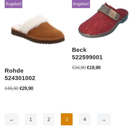
Angebot!
Angebot!
Beck
522599001
€
34,90
€
19,90
Rohde
524301002
€
49,90
€
29,90
←
1
2
3
4
→