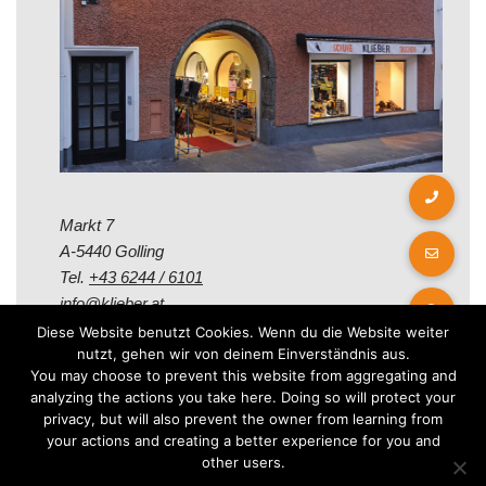
Markt 7
A-5440 Golling
Tel.
+43 6244 / 6101
info@klieber.at
Diese Website benutzt Cookies. Wenn du die Website weiter
nutzt, gehen wir von deinem Einverständnis aus.
Öffungszeiten
You may choose to prevent this website from aggregating and
analyzing the actions you take here. Doing so will protect your
privacy, but will also prevent the owner from learning from
Montag - Freitag:
your actions and creating a better experience for you and
08.00 - 12.00 Uhr
other users.
14.00 - 18.00 Uhr