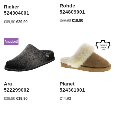
Rohde
Rieker
524809001
524304001
€
39,90
€
19,90
€
69,90
€
29,90
Angebot!
Ara
Planet
522299002
524361001
€
39,90
€
19,90
€
44,90