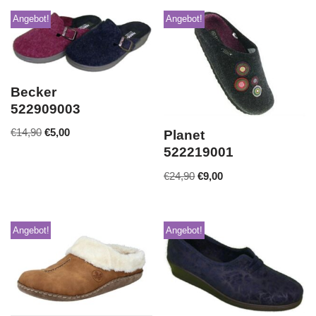
Angebot!
Angebot!
Becker
522909003
€
14,90
€
5,00
Planet
522219001
€
24,90
€
9,00
Angebot!
Angebot!