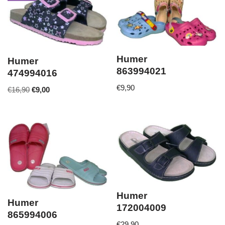
Humer
Humer
863994021
474994016
€
9,90
€
16,90
€
9,00
Humer
Humer
172004009
865994006
€
29,90