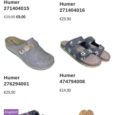
Humer
Humer
271404015
271404016
€
29,90
€
9,00
€
29,90
Humer
Humer
474794008
276294001
€
14,90
€
29,90
Angebot!