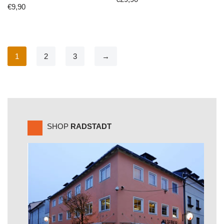
€
9,90
1
2
3
→
SHOP
RADSTADT